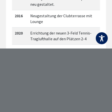
neu gestaltet.
2016
Neugestaltung der Clubterrasse mit
Lounge
2020
Errichtung der neuen 3-Feld Tennis-
Traglufthalle auf den Plätzen 2-4
2021
Mitgliederversammlung August 2021 –
Dr. Uwe Brinkmann wird neuer 1.
Vorsitzender
2021-
Renovierung Eingangsbereich und
22
Toiletten. Umgestaltung alter
Jugendraum zum Clubraum.
Lautsprecheranlage. WLAN.
2022
Mitgliederversammlung August 2022:
Hans-Jörg Reinauer und Oliver Lück