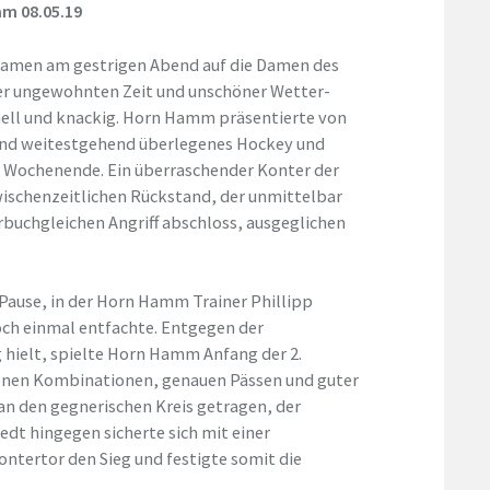
am 08.05.19
 Damen am gestrigen Abend auf die Damen des
der ungewohnten Zeit und unschöner Wetter-
nell und knackig. Horn Hamm präsentierte von
und weitestgehend überlegenes Hockey und
en Wochenende. Ein überraschender Konter der
ischenzeitlichen Rückstand, der unmittelbar
ehrbuchgleichen Angriff abschloss, ausgeglichen
 Pause, in der Horn Hamm Trainer Phillipp
ch einmal entfachte. Entgegen der
g hielt, spielte Horn Hamm Anfang der 2.
hönen Kombinationen, genauen Pässen und guter
n den gegnerischen Kreis getragen, der
edt hingegen sicherte sich mit einer
ntertor den Sieg und festigte somit die