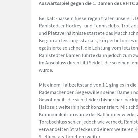
Auswärtsspiel gegen die 1. Damen des RHTC 
Bei kalt-nassem Nieselregen trafen unsere 1.
Rahlstedter Hockey- und Tennisclubs. Trotz 
und Platzverhältnisse startete das Match sch
Beginn an leistungsstarkes, körperbetontes 
egalisierte so schnell die Leistung vom letzt
Rahlstedter Damen führte dann jedoch zum zw
im Anschluss durch Lilli Seidel, die so einen l
wurde.
Mit einem Halbzeitstand von 1:1 ging es in die
Rademacher den Siegeswillen seiner Damen no
Gewohnheit, die sich (leider) bisher hartnäcki
Halbzeit weiterhin hochkonzentriert. Mit sc
Kommunikation wurde der Ball immer wieder a
Torabschluss schien jedoch wie verhext. Rahlst
verwandelten Strafecke und einem weiteren Ko
Stellung als Tabellenzweiter.