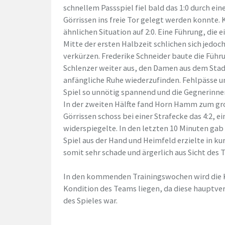
schnellem Passspiel fiel bald das 1:0 durch ei
Görrissen ins freie Tor gelegt werden konnte.
ähnlichen Situation auf 2:0. Eine Führung, die 
Mitte der ersten Halbzeit schlichen sich jedoc
verkürzen. Frederike Schneider baute die Fü
Schlenzer weiter aus, den Damen aus dem Stad
anfängliche Ruhe wiederzufinden. Fehlpässe 
Spiel so unnötig spannend und die Gegnerinnen
In der zweiten Hälfte fand Horn Hamm zum groß
Görrissen schoss bei einer Strafecke das 4:2, ei
widerspiegelte. In den letzten 10 Minuten gab
Spiel aus der Hand und Heimfeld erzielte in ku
somit sehr schade und ärgerlich aus Sicht des 
In den kommenden Trainingswochen wird die K
Kondition des Teams liegen, da diese hauptve
des Spieles war.