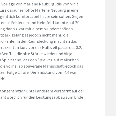
ne Vorlage von Marlene Neuburg, die von Vinja
 Kurz darauf erhöhte Marlene Neuburg in einer
eigentlich komfortabel hätte sein sollen. Gegen
h erste Fehler ein und Heimfeld konnte auf 2:1
hrung dann zwar mit einem wunderschönen
tpark gelang es jedoch nicht mehr, die
und Fehler in der Raumdeckung machten das
 erzielten kurz vor der Halbzeitpause das 3:2.
en Teil die alte Stärke wieder und Vinja
n Spielstand, der den Spielverlauf realistisch
 die vorher so souveräne Mannschaft jedoch das
rzer Folge 2 Tore. Der Endstand vom 4:4 war
THC.
onzentration unter anderem verstärkt auf der
rantwortlich für den Leistungsabbau zum Ende