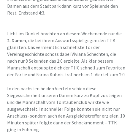
Damen aus dem Stadtpark dann kurz vor
Spiele
nde den
Rest. Endstand 4:3.
Licht ins Dunkel brachten an diesem Wochenende nur die
2. Damen
, die bei ihrem Auswärtsspiel gegen den TTK
glänzten. Das vermeintlich schnellste Tor der
Vereinsgeschichte schoss
dabei
Viviana Schechten, die
nach nur 8 Sekunden das 1:0 erzielte.
Als klar bessere
Mannschaft entpuppte dich der THC schnell zum Favoriten
der Partie
und Farina Kuhnis traf noch im 1. Viertel zum 2:0.
In de
n nächsten beiden Vierteln
schien die
se
Siegessicherheit
unseren Damen
kurz zu Kopf zu steigen
und die
Mannschaft vom Tontaubenclub
wirkte wie
ausgewechselt. In schneller Folge konnten sie nicht nur
Anschluss- sondern auch den
Ausgleichstreffer erzielen. 10
Minuten später folgte dann der Schockmoment – TTK
ging in Führung.