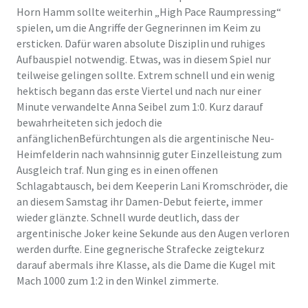
Horn Hamm sollte weiterhin „High Pace Raumpressing“
spiele
n
, um
die Angriffe der Gegnerinnen im Keim
zu
ersticken. Dafür
waren
absolute Disziplin und ruhiges
Aufbauspiel notwendig. Etwas, was in diesem Spiel nur
teilweise gelingen sollte. Extrem schnell und ein wenig
hekt
isch begann das erste Viertel und nach nur einer
Minute verwandelte Anna Seibel zum 1:0. Kurz darauf
bewahrheiteten sich
jedoch die
anfängliche
n
Befürchtungen als die argentinische Neu-
Heimfelderin nach wahnsinnig guter Einzelleistung zum
Ausgleich traf. Nun ging es in einen offenen
Schlagabtausch, bei dem Keeperin Lani Kromschröder, die
an diesem Samstag
ihr Damen-Debut feierte, immer
wieder glänzte. Schnell wurde deutlich, dass der
argentinische Joker keine Sekunde aus den Augen verloren
werden durfte. Eine gegnerische Strafecke
zeigte
kurz
darauf
abermals ihre Klasse, als
die Dame
die Kugel
mit
Mach 1000 zum 1:2 in den Winkel zimmerte.