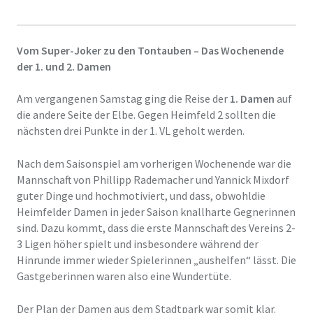
Vom
Super-Joker
zu den Tontauben
– Das Wochenende
der 1. und 2. Damen
Am vergangenen Samstag ging die Reise der
1. Damen
auf
die andere Seite der Elbe. Gegen Heimfeld 2 sollten die
nächsten drei Punkte in der 1. VL geholt werden.
Nach dem Saisonspiel am vorherigen Wochenende war die
Mannschaft von Phillipp Rademacher und Yannick Mixdorf
guter Dinge und hochmotiviert
, und dass, obwohl
d
ie
Heimfelder Damen in jeder Saison knallharte Gegner
innen
sind
. Dazu kommt, dass die erste Mannschaft des Vereins 2-
3 Ligen höher spielt und insbesondere während der
Hinrunde immer wieder Spielerinnen „aushelfen“
lässt.
Die
Gastgeberinnen
waren also
eine Wundertüte.
Der Plan
der Damen aus dem Stadtpark
war somit klar.