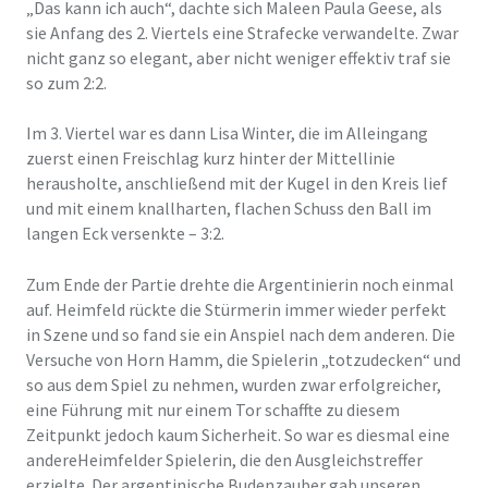
„Das kann ich auch“, dachte sich Maleen
Paula
Geese, als
sie Anfang des 2. Viertels eine Strafecke verwandel
te
. Zwar
nicht ganz so elegant, aber nicht weniger effektiv traf sie
so zum 2:2.
Im 3. Viertel war es dann
Lisa Winter, die im Alleingang
zuerst einen Freischlag kurz hinter der Mittellinie
herausholte, anschließend mit der Kugel in den Kreis lief
und mit einem knallharten, flachen Schuss den Ball im
langen Eck versenkte
–
3:2
.
Zum Ende der Partie
drehte die Argentinierin noch einmal
au
f
.
Heimfeld
rückte
die Stürmerin immer wieder
perfekt
in Szene und so fand sie ein Anspiel nach dem anderen.
Die
Versuche von Horn Hamm,
die Spielerin „totzudecken“ und
so aus dem Spiel zu nehmen, wurden
zwar
erfol
greicher
,
e
ine
Führung mit nur einem Tor schaffte zu diesem
Zeitpunkt
jedoch
kaum Sicherheit.
So war es diesmal eine
andere
Heimfelder Spielerin
, die den
Ausgleich
s
treffer
erzielte
. Der argentinische Budenzauber gab unseren