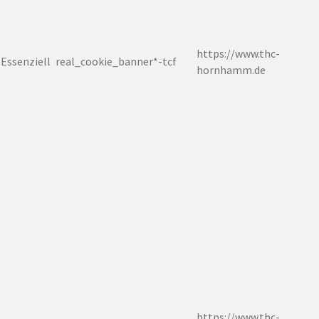
https://www.thc-
Essenziell
real_cookie_banner*-tcf
hornhamm.de
https://www.thc-