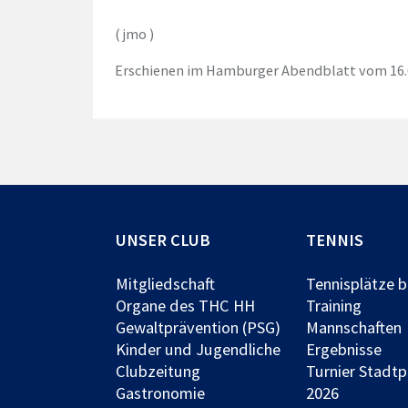
(
jmo
)
Erschienen im Hamburger Abendblatt vom 16.
UNSER CLUB
TENNIS
Mitgliedschaft
Tennisplätze 
Organe des THC HH
Training
Gewaltprävention (PSG)
Mannschaften
Kinder und Jugendliche
Ergebnisse
Clubzeitung
Turnier Stadt
Gastronomie
2026