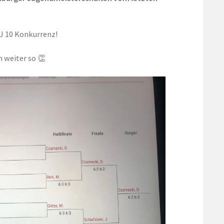
 U 10 Konkurrenz!
 weiter so 👏