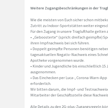
Weitere Zugangsbeschränkungen in der Tragl
Wie die meisten von Euch sicher schon mitb
Zutritt zu Indoor-Sportstätten weiter eingesc
Für den Zugang in unsere Traglufthalle gelten
• „Geboosterte“ (sprich: dreifach geimpfte) S
ihren Impfnachweis bei sich führen.
• Doppelt geimpfte Personen benötigen neben
tagesaktuellen Negativ-Nachweis eines Schnel
Apotheke vorgenommen wurde.
• Kinder und Jugendliche bis einschließlich 1
ausgenommen.
• Das Einchecken per Luca-, Corona-Warn-App o
erforderlich.
Wir bitten darum, die Impf- und Testnachweis
Mitarbeiter der Geschäftsstelle diese Nachwe
Alle Details zu den 2G-plus-Zugangsregeln kön