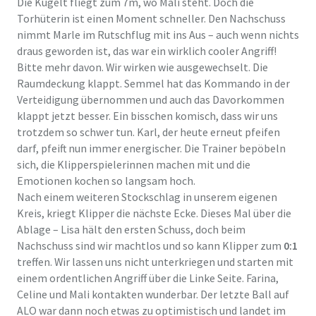
Die Kugelt fliegt zum 7m, wo Mali steht. Doch die
Torhüterin ist einen Moment schneller. Den Nachschuss
nimmt Marle im Rutschflug mit ins Aus – auch wenn nichts
draus geworden ist, das war ein wirklich cooler Angriff!
Bitte mehr davon. Wir wirken wie ausgewechselt. Die
Raumdeckung klappt. Semmel hat das Kommando in der
Verteidigung übernommen und auch das Davorkommen
klappt jetzt besser. Ein bisschen komisch, dass wir uns
trotzdem so schwer tun. Karl, der heute erneut pfeifen
darf, pfeift nun immer energischer. Die Trainer bepöbeln
sich, die Klipperspielerinnen machen mit und die
Emotionen kochen so langsam hoch.
Nach einem weiteren Stockschlag in unserem eigenen
Kreis, kriegt Klipper die nächste Ecke. Dieses Mal über die
Ablage – Lisa hält den ersten Schuss, doch beim
Nachschuss sind wir machtlos und so kann Klipper zum
0:1
treffen. Wir lassen uns nicht unterkriegen und starten mit
einem ordentlichen Angriff über die Linke Seite. Farina,
Celine und Mali kontakten wunderbar. Der letzte Ball auf
ALO war dann noch etwas zu optimistisch und landet im