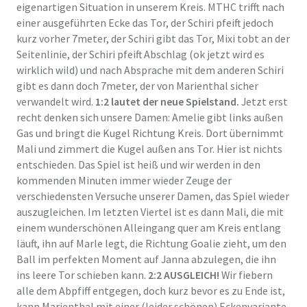
eigenartigen Situation in unserem Kreis. MTHC trifft nach
einer ausgeführten Ecke das Tor, der Schiri pfeift jedoch
kurz vorher 7meter, der Schiri gibt das Tor, Mixi tobt an der
Seitenlinie, der Schiri pfeift Abschlag (ok jetzt wird es
wirklich wild) und nach Absprache mit dem anderen Schiri
gibt es dann doch 7meter, der von Marienthal sicher
verwandelt wird.
1:2 lautet der neue Spielstand.
Jetzt erst
recht denken sich unsere Damen: Amelie gibt links außen
Gas und bringt die Kugel Richtung Kreis. Dort übernimmt
Mali und zimmert die Kugel außen ans Tor. Hier ist nichts
entschieden. Das Spiel ist heiß und wir werden in den
kommenden Minuten immer wieder Zeuge der
verschiedensten Versuche unserer Damen, das Spiel wieder
auszugleichen. Im letzten Viertel ist es dann Mali, die mit
einem wunderschönen Alleingang quer am Kreis entlang
läuft, ihn auf Marle legt, die Richtung Goalie zieht, um den
Ball im perfekten Moment auf Janna abzulegen, die ihn
ins leere Tor schieben kann.
2:2 AUSGLEICH!
Wir fiebern
alle dem Abpfiff entgegen, doch kurz bevor es zu Ende ist,
kann Marienthal mit einer (leider schönen) Eckenvariante