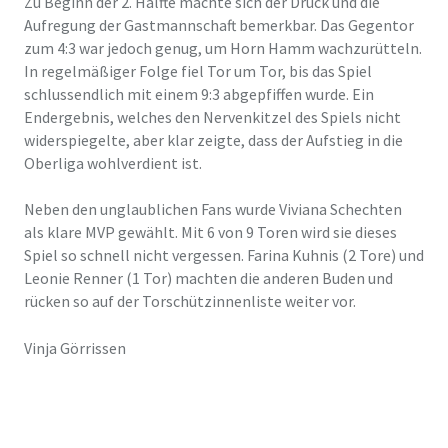
Zu Beginn der 2. Hälfte machte sich der Druck und die
Aufregung der Gastmannschaft bemerkbar. Das Gegentor
zum 4:3 war jedoch genug, um Horn Hamm wachzurütteln.
In regelmäßiger Folge fiel Tor um Tor, bis das Spiel
schlussendlich mit einem 9:3 abgepfiffen wurde. Ein
Endergebnis, welches den Nervenkitzel des Spiels nicht
widerspiegelte, aber klar zeigte, dass der Aufstieg in die
Oberliga wohlverdient ist.
Neben den unglaublichen Fans wurde Viviana Schechten
als klare MVP gewählt. Mit 6 von 9 Toren wird sie dieses
Spiel so schnell nicht vergessen. Farina Kuhnis (2 Tore) und
Leonie Renner (1 Tor) machten die anderen Buden und
rücken so auf der Torschützinnenliste weiter vor.
Vinja Görrissen