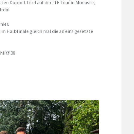
en Doppel Titel auf der ITF Tour in Monastir,
Hrdá!
nier.
im Halbfinale gleich mal die an eins gesetzte
ch!!👏🏼