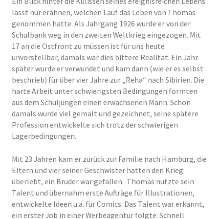
Ein Blick hinter die Kulissen seines ereignisreichen Lebens
lässt nur erahnen, welchen Lauf das Leben von Thomas
genommen hatte. Als Jahrgang 1926 wurde er von der
Schulbank weg in den zweiten Weltkrieg eingezogen. Mit
17 an die Ostfront zu müssen ist für uns heute
unvorstellbar, damals war dies bittere Realität. Ein Jahr
später wurde er verwundet und kam dann (wie er es selbst
beschrieb) für über vier Jahre zur „Reha“ nach Sibirien. Die
harte Arbeit unter schwierigsten Bedingungen formten
aus dem Schuljungen einen erwachsenen Mann. Schon
damals wurde viel gemalt und gezeichnet, seine spätere
Profession entwickelte sich trotz der schwierigen
Lagerbedingungen.
Mit 23 Jahren kam er zurück zur Familie nach Hamburg, die
Eltern und vier seiner Geschwister hatten den Krieg
überlebt, ein Bruder war gefallen. Thomas nutzte sein
Talent und übernahm erste Aufträge für Illustrationen,
entwickelte Ideen u.a. für Comics. Das Talent war erkannt,
ein erster Job in einer Werbeagentur folgte. Schnell