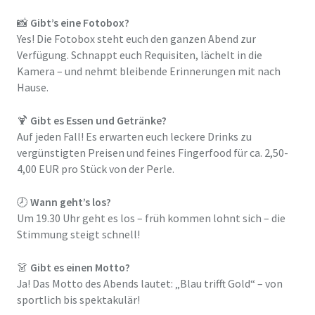
📸
Gibt’s eine Fotobox?
Yes! Die Fotobox steht euch den ganzen Abend zur
Verfügung. Schnappt euch Requisiten, lächelt in die
Kamera – und nehmt bleibende Erinnerungen mit nach
Hause.
🍹
Gibt es Essen und Getränke?
Auf jeden Fall! Es erwarten euch leckere Drinks zu
vergünstigten Preisen und feines Fingerfood für ca. 2,50-
4,00 EUR pro Stück von der Perle.
🕗
Wann geht’s los?
Um 19.30 Uhr geht es los – früh kommen lohnt sich – die
Stimmung steigt schnell!
👗
Gibt es einen Motto?
Ja! Das Motto des Abends lautet: „Blau trifft Gold“ – von
sportlich bis spektakulär!