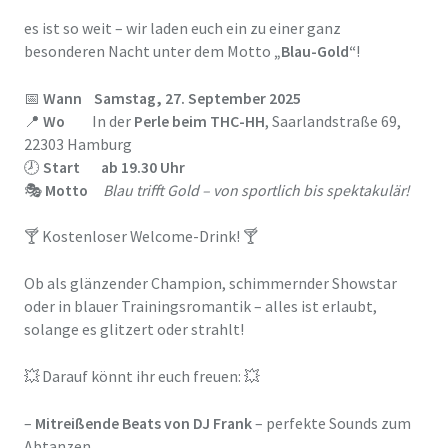
es ist so weit – wir laden euch ein zu einer ganz
besonderen Nacht unter dem Motto
„Blau-Gold“
!
📅
Wann Samstag, 27. September 2025
📍
Wo
In der
Perle beim THC-HH
, Saarlandstraße 69,
22303 Hamburg
🕗
Start ab 19.30 Uhr
🎭
Motto
Blau trifft Gold – von sportlich bis spektakulär!
🍸 Kostenloser Welcome-Drink! 🍸
Ob als glänzender Champion, schimmernder Showstar
oder in blauer Trainingsromantik – alles ist erlaubt,
solange es glitzert oder strahlt!
💥 Darauf könnt ihr euch freuen: 💥
–
Mitreißende Beats von DJ Frank
– perfekte Sounds zum
Abtanzen