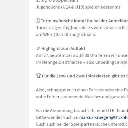
Jugendliche (U14 & U18) spielen kostenlos
🗓
Terminwünsche könnt ihr bei der Anmeld
Turniertag verfügbar sein. Es wird voraussicht
am WE 3.10.-5.10. möglich sein.
🎉
Highlight zum Auftakt:
Am 27. September ab 19.30 Uhr feiern wir unser
im Nenngeld enthalten – also unbedingt einp
🏆
Für die Erst- und Zweitplatzierten gibt es 
Also, schnappt euch einen Partner oder eine Pa
volle Felder, spannende Matches und ganz vie
Für die Anmeldung braucht Ihr eine DTB ID un
Bitte wendet Euch an
marcus.kroeger@thc-hh
Euch auch bei der Spielpartnersuche unterstü