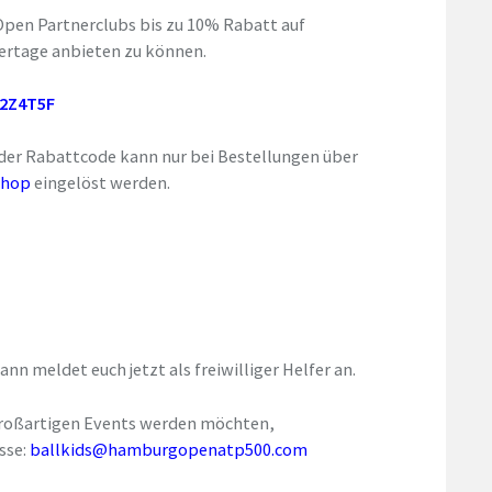
Open Partnerclubs bis zu 10% Rabatt auf
niertage anbieten zu können.
2Z4T5F
der Rabattcode kann nur bei Bestellungen über
shop
eingelöst werden.
n meldet euch jetzt als freiwilliger Helfer an.
s großartigen Events werden möchten,
sse:
ballkids@hamburgopenatp500.com