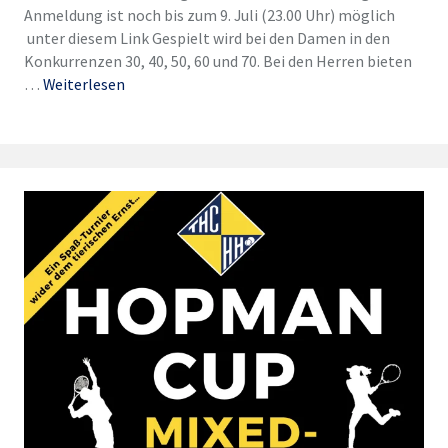
Anmeldung ist noch bis zum 9. Juli (23.00 Uhr) möglich
unter diesem Link Gespielt wird bei den Damen in den
Konkurrenzen 30, 40, 50, 60 und 70. Bei den Herren bieten
…
Weiterlesen